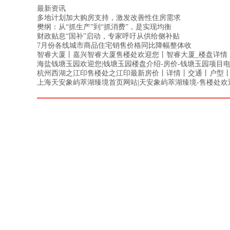
最新资讯
多地计划加大购房支持，激发改善性住房需求
樊纲：从“抓生产”到“抓消费”，是实现均衡
财政贴息“国补”启动，专家呼吁从供给侧补贴
7月份各线城市商品住宅销售价格同比降幅整体收
智睿大厦丨嘉兴智睿大厦售楼处欢迎您丨智睿大厦_楼盘详情
海盐钱塘玉园欢迎您|钱塘玉园楼盘介绍-房价-钱塘玉园项目
杭州西湖之江印售楼处之江印最新房价丨详情丨交通丨户型
上海天安象屿萃湖臻境首页网站|天安象屿萃湖臻境-售楼处欢