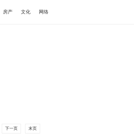
房产
文化
网络
下一页
末页