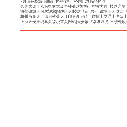
7月份各线城市商品住宅销售价格同比降幅整体收
智睿大厦丨嘉兴智睿大厦售楼处欢迎您丨智睿大厦_楼盘详情
海盐钱塘玉园欢迎您|钱塘玉园楼盘介绍-房价-钱塘玉园项目
杭州西湖之江印售楼处之江印最新房价丨详情丨交通丨户型
上海天安象屿萃湖臻境首页网站|天安象屿萃湖臻境-售楼处欢